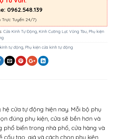
ợ Tư Vấn:
ne: 0962.548.139
 Trực Tuyến 24/7)
s:
Cửa Kính Tự Động
,
Kính Cường Lực Vũng Tàu
,
Phụ kiện
ng
kính tự động
,
Phụ kiện cửa kính tự động
 hệ cửa tự động hiện nay. Mỗi bộ phụ
họn đúng phụ kiện, cửa sẽ bền hơn và
ng phổ biến trong nhà phố, cửa hàng và
 về cấu tạo, giá và cách chọn phụ kiện