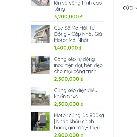
lớn và công trình cao
cửa k
tầng
3,200,000
₫
Cửa Sổ Mở Hất Tự
Động – Cập Nhật Giá
Motor Mới Nhất
1,400,000
₫
Cổng xếp tự động
inox hiện đại, bền đẹp
cho mọi công trình
2,500,000
₫
Cổng xếp điện điều
khiển từ xa
2,500,000
₫
Motor cổng lùa 800kg
| Nhập khẩu chính
hãng, giá từ 2,8 triệu
2,800,000
₫