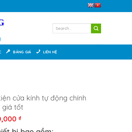
G
g
C
BẢNG GIÁ
LIÊN HỆ
iện cửa kính tự động chính
 giá tốt
0,000
₫
hiết bị bao gồm: