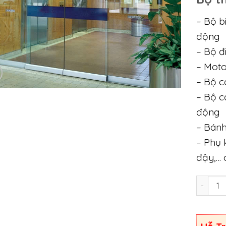
– Bộ b
động
– Bộ đ
– Moto
– Bộ c
– Bộ c
động
– Bánh
– Phụ 
đậy,… 
Quantit