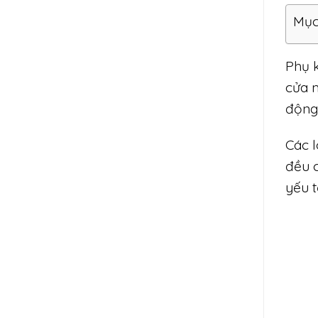
Mục
Phụ k
cửa m
động
Các l
đều c
yếu t