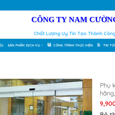
CÔNG TY NAM CƯỜN
Chất Lượng Uy Tín Tạo Thành Côn
IỆU
SẢN PHẨM DỊCH VỤ
CÔNG TRÌNH THỰC HIỆN
TIN TỨ
Phụ k
hãng,
9,90
Bộ t