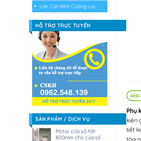
Lan Can Kính Cường Lực
HỖ TRỢ TRỰC TUYẾN
DESC
Phụ k
SẢN PHẨM / DỊCH VỤ
kiện 
tiết 
Motor cửa sổ hất
800mm cho cửa sổ
tòa n