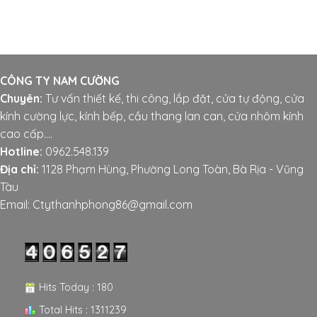
CÔNG TY NAM CƯỜNG
Chuyên:
Tư vấn thiết kế, thi công, lắp đặt, cửa tự động, cửa
kính cường lực, kính bếp, cầu thang lan can, cửa nhôm kính
cao cấp....
Hotline:
0962.548.139
Địa chỉ:
1128 Phạm Hùng, Phường Long Toàn, Bà Rịa - Vũng
Tàu
Email: Ctythanhphong86@gmail.com
Hits Today : 180
Total Hits : 1311239