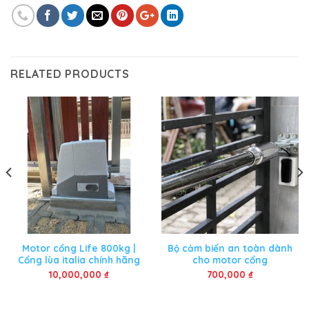
RELATED PRODUCTS
Motor cổng Life 800kg |
Bộ cảm biến an toàn dành
Cổng lùa italia chính hãng
cho motor cổng
10,000,000
₫
700,000
₫