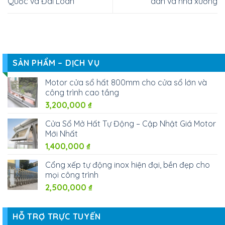
Hotline: 0962 548 139
This entry was posted in
Tin tức
and tagged
Motor cổng lùa cao cấp
Italy
,
motor cổng lùa Life
.
So sánh motor cổng Trung
Motor cổng lùa cho nhà
Quốc và Đài Loan
dân và nhà xưởng
SẢN PHẨM – DỊCH VỤ
Motor cửa sổ hất 800mm cho cửa sổ lớn và