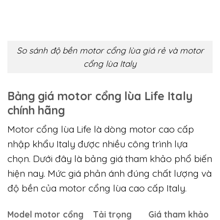
chế. Khi sử dụng trong thời gian ngắn, sự khác
biệt chưa thể hiện rõ ràng. Tuy nhiên sau thời
gian vận hành liên tục, motor giá rẻ dễ xuất
hiện tiếng ồn và rung lắc. Motor cao cấp Italy
vẫn giữ được độ êm và sự ổn định lâu dài. Chính
trải nghiệm thực tế này khiến nhiều người quyết
định chuyển sang motor cao cấp.
So sánh độ bền motor cổng lùa giá rẻ và motor
cổng lùa Italy