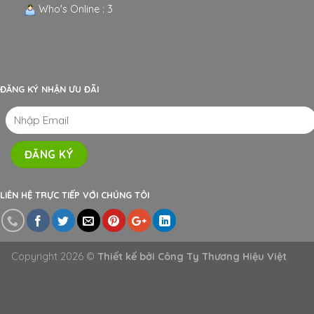
cao cấp....
Hotline:
0962.548.139
Địa chỉ:
1128 Phạm Hùng, Phường Long Toàn, Bà Rịa - Vũng
Tàu
Email: Ctythanhphong86@gmail.com
Hits Today : 1548
Total Hits : 1306923
Who's Online : 3
ĐĂNG KÝ NHẬN ƯU ĐÃI