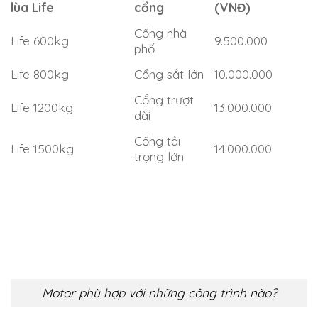
Bảng giá motor cổng lùa Life Italy
chính hãng
Motor cổng lùa Life là dòng motor cao cấp
nhập khẩu Italy được nhiều công trình lựa
chọn. Dưới đây là bảng giá tham khảo phổ biến
hiện nay. Mức giá phản ánh đúng chất lượng và
độ bền của motor cổng lùa cao cấp Italy.
Model motor cổng
Tải trọng
Giá tham khảo
lùa Life
cổng
(VNĐ)
Cổng nhà
Life 600kg
9.500.000
phố
Life 800kg
Cổng sắt lớn
10.000.000
Cổng trượt
Life 1200kg
13.000.000
dài