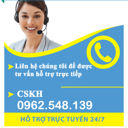
công trình cao tầng
3,200,000
₫
Cửa Sổ Mở Hất Tự Động – Cập Nhật Giá Motor
Mới Nhất
1,400,000
₫
Cổng xếp tự động inox hiện đại, bền đẹp cho
mọi công trình
2,500,000
₫
HỖ TRỢ TRỰC TUYẾN