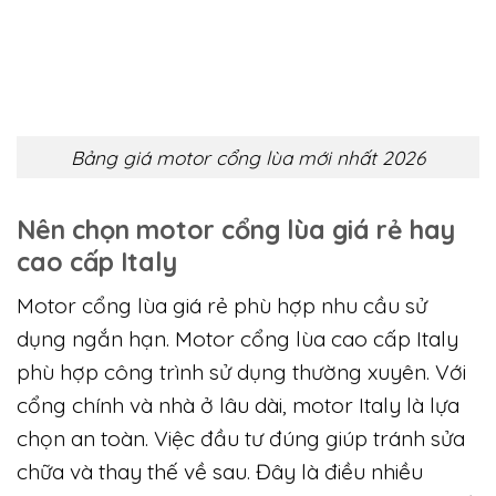
Bộ thiết bị bao gồm:
– 1 motor lùa
– 2 remote điều khiển từ xa
– 2 chìa khóa tay dùng khi cúp điện
– 2 cục nam châm hành trình dừng
– Bát sắt và ốc vít kèm theo
Bảng giá motor cổng lùa mới nhất 2026