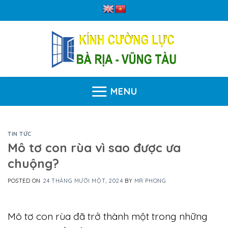
Skip
to
content
MENU
TIN TỨC
Mô tơ con rùa vì sao được ưa
chuộng?
POSTED ON
24 THÁNG MƯỜI MỘT, 2024
BY
MR PHONG
Mô tơ con rùa đã trở thành một trong những