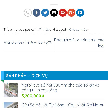
This entry was posted in
Tin tức
and tagged
mô tơ con rùa
.
Báo giá mô tơ cổng rùa các
Motor con rùa là motor gì?
loại
SẢN PHẨM – DỊCH VỤ
Motor cửa sổ hất 800mm cho cửa sổ lớn và
công trình cao tầng
3,200,000
₫
Cửa Sổ Mở Hất Tự Động – Cập Nhật Giá Motor