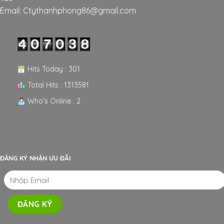
Email: Ctythanhphong86@gmail.com
Hits Today : 301
Total Hits : 1313581
Who's Online : 2
ĐĂNG KÝ NHẬN ƯU ĐÃI