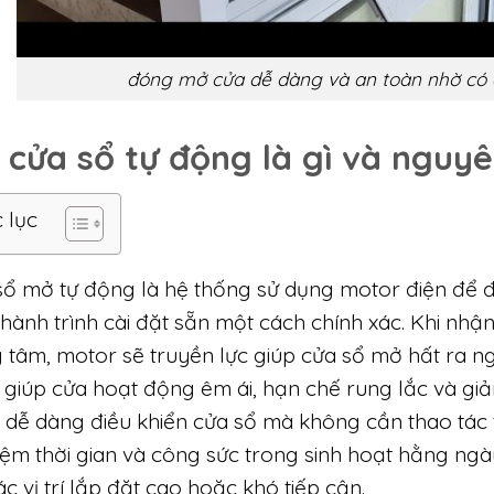
đóng mở cửa dễ dàng và an toàn nhờ có 
 cửa sổ tự động là gì và nguyê
 lục
sổ mở tự động là hệ thống sử dụng motor điện để đ
hành trình cài đặt sẵn một cách chính xác. Khi nhận
g tâm, motor sẽ truyền lực giúp cửa sổ mở hất ra n
 giúp cửa hoạt động êm ái, hạn chế rung lắc và gi
 dễ dàng điều khiển cửa sổ mà không cần thao tác 
kiệm thời gian và công sức trong sinh hoạt hằng ng
ác vị trí lắp đặt cao hoặc khó tiếp cận.