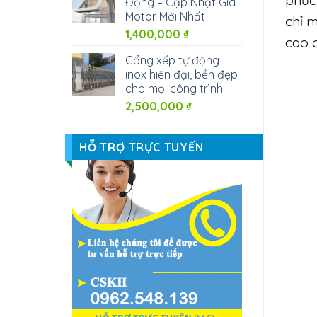
Động – Cập Nhật Giá
Motor Mới Nhất
chỉ m
1,400,000
₫
cao 
Cổng xếp tự động
inox hiện đại, bền đẹp
cho mọi công trình
2,500,000
₫
HỖ TRỢ TRỰC TUYẾN