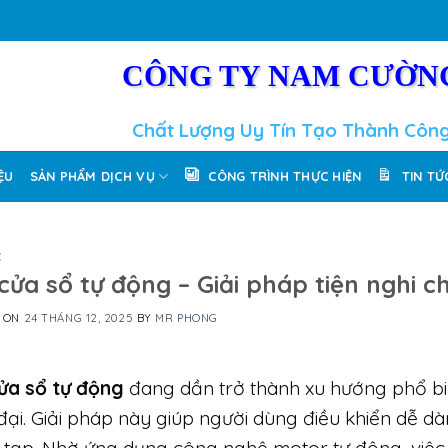
CÔNG TY NAM CƯỜN
Chất Lượng Uy Tín Tạo Thành Côn
IỆU
SẢN PHẨM DỊCH VỤ
CÔNG TRÌNH THỰC HIỆN
TIN TỨ
C
cửa sổ tự động – Giải pháp tiện nghi ch
D ON
24 THÁNG 12, 2025
BY
MR PHONG
ửa sổ tự động
đang dần trở thành xu hướng phổ biế
 đại. Giải pháp này giúp người dùng điều khiển dễ 
 tạp. Nhờ ứng dụng công nghệ motor tự động, việ