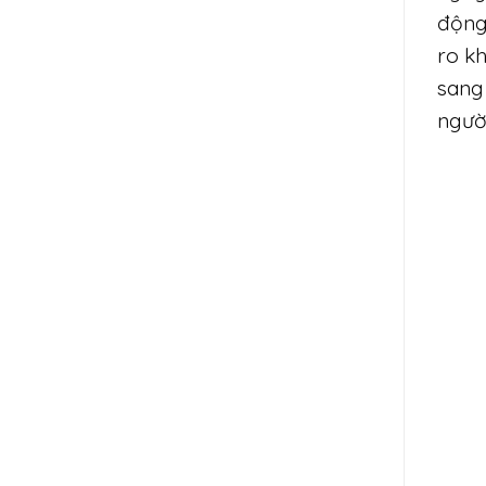
động
ro kh
sang
ngườ