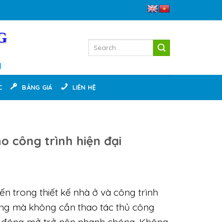
G
g
C
BẢNG GIÁ
LIÊN HỆ
o công trình hiện đại
n trong thiết kế nhà ở và công trình
dàng mà không cần thao tác thủ công
c đóng mở trở nên nhanh chóng. Không