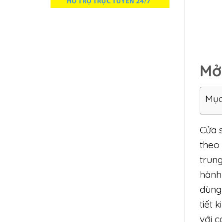
Mở
Mục
Cửa 
theo 
trun
hành
dùng
tiết 
với c