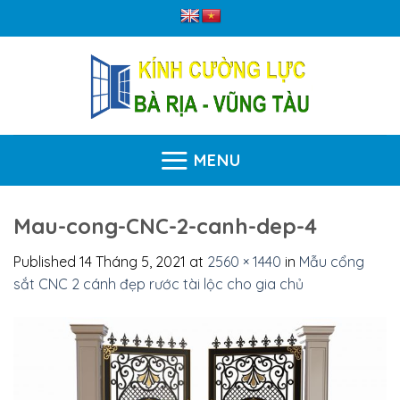
Skip
to
content
MENU
Mau-cong-CNC-2-canh-dep-4
Published
14 Tháng 5, 2021
at
2560 × 1440
in
Mẫu cổng
sắt CNC 2 cánh đẹp rước tài lộc cho gia chủ