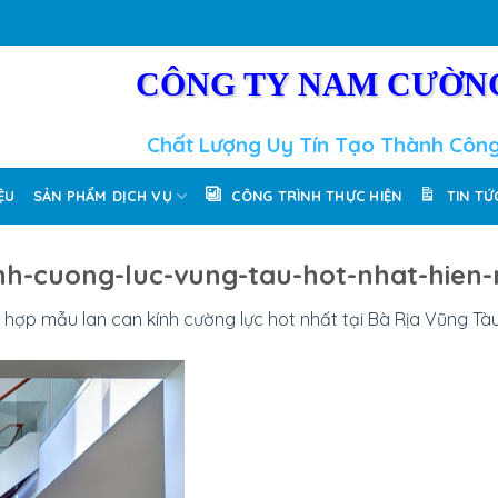
CÔNG TY NAM CƯỜN
Chất Lượng Uy Tín Tạo Thành Côn
IỆU
SẢN PHẨM DỊCH VỤ
CÔNG TRÌNH THỰC HIỆN
TIN TỨ
inh-cuong-luc-vung-tau-hot-nhat-hien-
 hợp mẫu lan can kính cường lực hot nhất tại Bà Rịa Vũng Tà