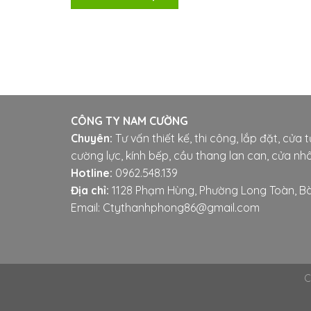
CÔNG TY NAM CƯỜNG
Chuyên:
Tư vấn thiết kế, thi công, lắp đặt, cửa 
cường lực, kính bếp, cầu thang lan can, cửa nhô
Hotline:
0962.548.139
Địa chỉ:
1128 Phạm Hùng, Phường Long Toàn, Bà
Email: Ctythanhphong86@gmail.com
C