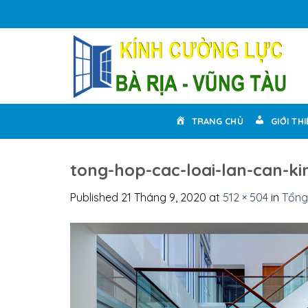
Skip
to
content
TRANG CHỦ
GIỚI TH
tong-hop-cac-loai-lan-can-k
Published
21 Tháng 9, 2020
at
512 × 504
in
Tổng