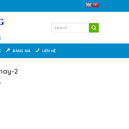
G
g
C
BẢNG GIÁ
LIÊN HỆ
nay-2
u