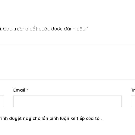
.
Các trường bắt buộc được đánh dấu
*
Email
*
T
rình duyệt này cho lần bình luận kế tiếp của tôi.