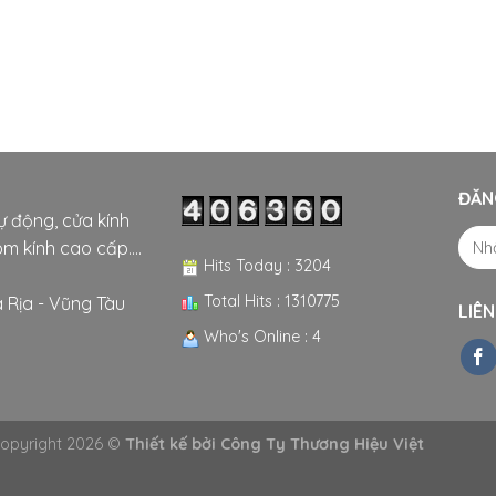
ĐĂN
tự động, cửa kính
m kính cao cấp....
Hits Today : 3204
Total Hits : 1310775
 Rịa - Vũng Tàu
LIÊN
Who's Online : 4
opyright 2026 ©
Thiết kế bởi
Công Ty Thương Hiệu Việt