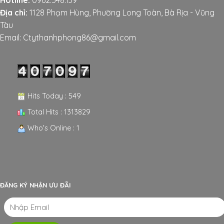
Hotline:
0962.548.139
Địa chỉ:
1128 Phạm Hùng, Phường Long Toàn, Bà Rịa - Vũng
Tàu
Email: Ctythanhphong86@gmail.com
Hits Today : 549
Total Hits : 1313829
Who's Online : 1
ĐĂNG KÝ NHẬN ƯU ĐÃI