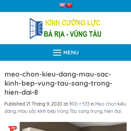
Skip
to
content
MENU
meo-chon-kieu-dang-mau-sac-
kinh-bep-vung-tau-sang-trong-
hien-dai-8
Published
21 Tháng 9, 2020
at
800 × 533
in
Mẹo chọn kiểu
dáng, màu sắc kính bếp Vũng Tàu sang trọng, hiện đại