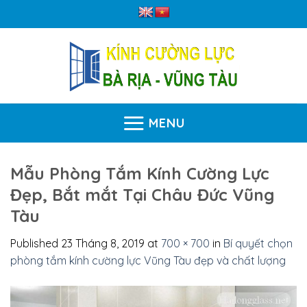
Skip
to
content
MENU
Mẫu Phòng Tắm Kính Cường Lực
Đẹp, Bắt mắt Tại Châu Đức Vũng
Tàu
Published
23 Tháng 8, 2019
at
700 × 700
in
Bí quyết chọn
phòng tắm kính cường lực Vũng Tàu đẹp và chất lượng