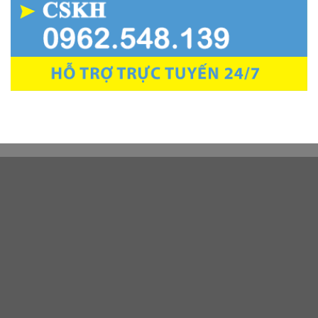
CÔNG TY NAM CƯỜNG
Chuyên:
Tư vấn thiết kế, thi công, lắp đặt, cửa tự động, cửa
kính cường lực, kính bếp, cầu thang lan can, cửa nhôm kính
cao cấp....
Hotline:
0962.548.139
Địa chỉ:
1128 Phạm Hùng, Phường Long Toàn, Bà Rịa - Vũng
Tàu
Email: Ctythanhphong86@gmail.com