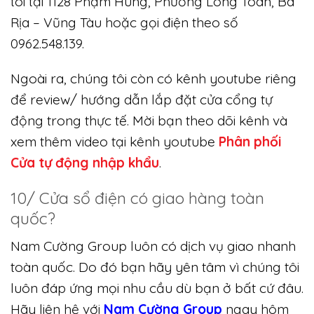
tôi tại 1128 Phạm Hùng, Phường Long Toàn, Bà
Rịa – Vũng Tàu hoặc gọi điện theo số
0962.548.139.
Ngoài ra, chúng tôi còn có kênh youtube riêng
để review/ hướng dẫn lắp đặt cửa cổng tự
động trong thực tế. Mời bạn theo dõi kênh và
xem thêm video tại kênh youtube
Phân phối
Cửa tự động nhập khẩu
.
10/ Cửa sổ điện có giao hàng toàn
quốc?
Nam Cường Group luôn có dịch vụ giao nhanh
toàn quốc. Do đó bạn hãy yên tâm vì chúng tôi
luôn đáp ứng mọi nhu cầu dù bạn ở bất cứ đâu.
Hãy liên hệ với
Nam Cường Group
ngay hôm