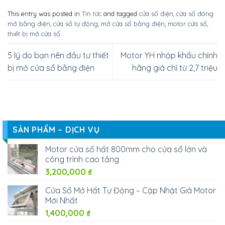
This entry was posted in
Tin tức
and tagged
cửa sổ điện
,
cửa sổ đóng
mở bằng điện
,
cửa sổ tự động
,
mở cửa sổ bằng điện
,
motor cửa sổ
,
thiết bị mở cửa sổ
.
5 lý do bạn nên đầu tư thiết
Motor YH nhập khẩu chính
bị mở cửa sổ bằng điện
hãng giá chỉ từ 2,7 triệu
SẢN PHẨM – DỊCH VỤ
Motor cửa sổ hất 800mm cho cửa sổ lớn và
công trình cao tầng
3,200,000
₫
Cửa Sổ Mở Hất Tự Động – Cập Nhật Giá Motor
Mới Nhất
1,400,000
₫