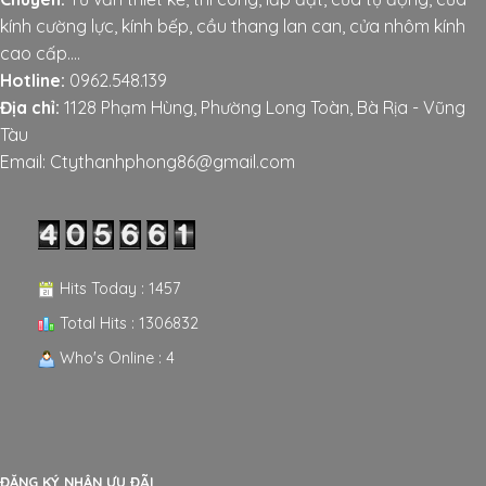
kính cường lực, kính bếp, cầu thang lan can, cửa nhôm kính
cao cấp....
Hotline:
0962.548.139
Địa chỉ:
1128 Phạm Hùng, Phường Long Toàn, Bà Rịa - Vũng
Tàu
Email: Ctythanhphong86@gmail.com
Hits Today : 1457
Total Hits : 1306832
Who's Online : 4
ĐĂNG KÝ NHẬN ƯU ĐÃI