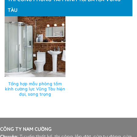
TÀU
Tổng hợp mẫu phòng tắm
kính cường lực Vũng Tàu hiện
đại, sang trọng
CÔNG TY NAM CƯỜNG
Chuyên:
Tư vấn thiết kế, thi công, lắp đặt, cửa tự động, cửa