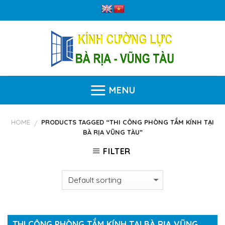
Skip
to
content
MENU
HOME
PRODUCTS TAGGED “THI CÔNG PHÒNG TẮM KÍNH TẠI
/
BÀ RỊA VŨNG TÀU”
FILTER
THI CÔNG PHÒNG TẮM KÍNH TẠI BÀ RỊA VŨNG