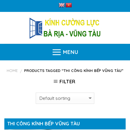
Skip
to
content
MENU
HOME
PRODUCTS TAGGED “THI CÔNG KÍNH BẾP VŨNG TÀU”
/
FILTER
THI CÔNG KÍNH BẾP VŨNG TÀU