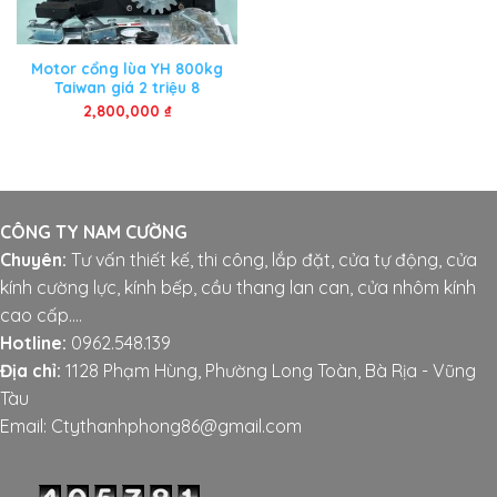
Motor cổng lùa YH 800kg
Taiwan giá 2 triệu 8
2,800,000
₫
CÔNG TY NAM CƯỜNG
Chuyên:
Tư vấn thiết kế, thi công, lắp đặt, cửa tự động, cửa
kính cường lực, kính bếp, cầu thang lan can, cửa nhôm kính
cao cấp....
Hotline:
0962.548.139
Địa chỉ:
1128 Phạm Hùng, Phường Long Toàn, Bà Rịa - Vũng
Tàu
Email: Ctythanhphong86@gmail.com