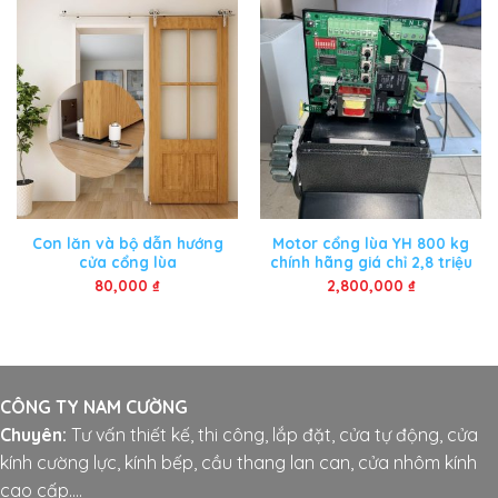
Con lăn và bộ dẫn hướng
Motor cổng lùa YH 800 kg
cửa cổng lùa
chính hãng giá chỉ 2,8 triệu
80,000
₫
2,800,000
₫
CÔNG TY NAM CƯỜNG
Chuyên:
Tư vấn thiết kế, thi công, lắp đặt, cửa tự động, cửa
kính cường lực, kính bếp, cầu thang lan can, cửa nhôm kính
cao cấp....