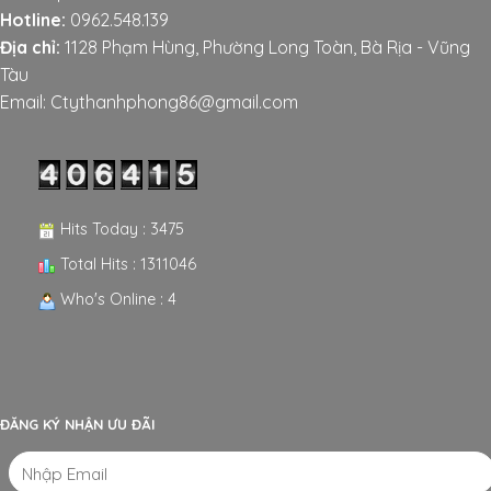
Hotline:
0962.548.139
Địa chỉ:
1128 Phạm Hùng, Phường Long Toàn, Bà Rịa - Vũng
Tàu
Email: Ctythanhphong86@gmail.com
Hits Today : 3475
Total Hits : 1311046
Who's Online : 4
ĐĂNG KÝ NHẬN ƯU ĐÃI