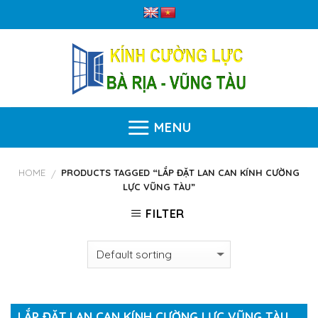
Skip
to
content
MENU
HOME
PRODUCTS TAGGED “LẮP ĐẶT LAN CAN KÍNH CƯỜNG
/
LỰC VŨNG TÀU”
FILTER
LẮP ĐẶT LAN CAN KÍNH CƯỜNG LỰC VŨNG TÀU