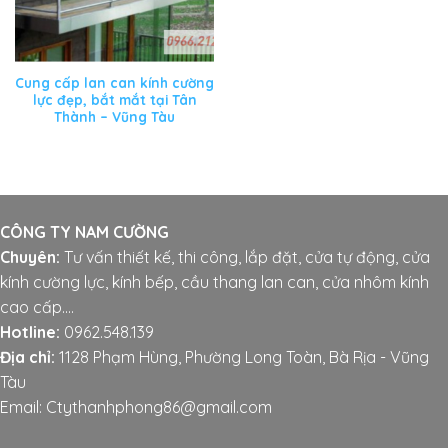
Cung cấp lan can kính cường
lực đẹp, bắt mắt tại Tân
Thành – Vũng Tàu
CÔNG TY NAM CƯỜNG
Chuyên:
Tư vấn thiết kế, thi công, lắp đặt, cửa tự động, cửa
kính cường lực, kính bếp, cầu thang lan can, cửa nhôm kính
cao cấp....
Hotline:
0962.548.139
Địa chỉ:
1128 Phạm Hùng, Phường Long Toàn, Bà Rịa - Vũng
Tàu
Email: Ctythanhphong86@gmail.com