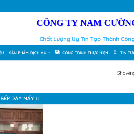
CÔNG TY NAM CƯỜN
Chất Lượng Uy Tín Tạo Thành Côn
IỆU
SẢN PHẨM DỊCH VỤ
CÔNG TRÌNH THỰC HIỆN
TIN TỨ
Showing
 BẾP DÀY MẤY LI