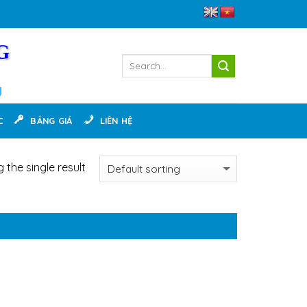
G
g
C
BẢNG GIÁ
LIÊN HỆ
 the single result