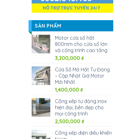
SẢN PHẨM
Motor cửa sổ hất
800mm cho cửa sổ lớn
và công trình cao tầng
3,200,000
₫
Cửa Sổ Mở Hất Tự Động
– Cập Nhật Giá Motor
Mới Nhất
1,400,000
₫
Cổng xếp tự động inox
hiện đại, bền đẹp cho
mọi công trình
2,500,000
₫
Cổng xếp điện điều khiển
từ xa