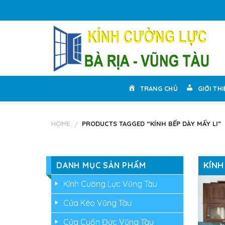
Skip
to
content
TRANG CHỦ
GIỚI TH
HOME
PRODUCTS TAGGED “KÍNH BẾP DÀY MẤY LI”
/
KÍNH
DANH MỤC SẢN PHẨM
Kính Cường Lực Vũng Tàu
Cửa Kéo Vũng Tàu
Cửa Cuốn Đức Vũng Tàu