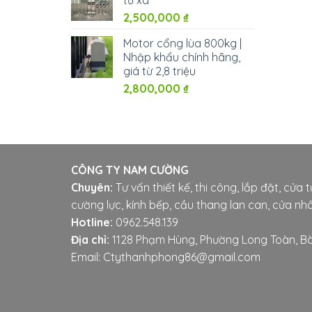
2,500,000
₫
Motor cổng lùa 800kg |
Nhập khẩu chính hãng,
giá từ 2,8 triệu
2,800,000
₫
CÔNG TY NAM CƯỜNG
Chuyên:
Tư vấn thiết kế, thi công, lắp đặt, cửa 
cường lực, kính bếp, cầu thang lan can, cửa nhô
Hotline:
0962.548.139
Địa chỉ:
1128 Phạm Hùng, Phường Long Toàn, Bà
Email: Ctythanhphong86@gmail.com