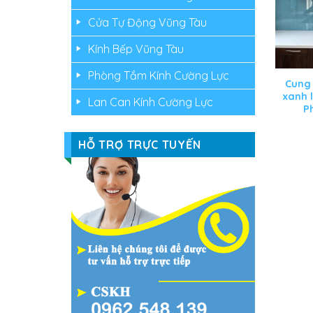
Cửa Tự Động Vũng Tàu
Kính Bếp Vũng Tàu
Phòng Tắm Kính Cường Lực
Cung
xanh l
Lan Can Kính Cường Lực
P
HỖ TRỢ TRỰC TUYẾN