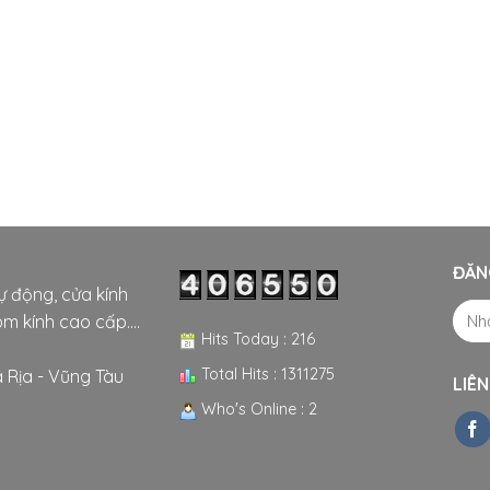
ĐĂN
tự động, cửa kính
m kính cao cấp....
Hits Today : 216
Total Hits : 1311275
 Rịa - Vũng Tàu
LIÊN
Who's Online : 2