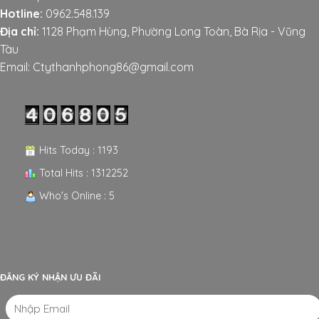
Hotline:
0962.548.139
Địa chỉ:
1128 Phạm Hùng, Phường Long Toàn, Bà Rịa - Vũng
Tàu
Email: Ctythanhphong86@gmail.com
Hits Today : 1193
Total Hits : 1312252
Who's Online : 5
ĐĂNG KÝ NHẬN ƯU ĐÃI