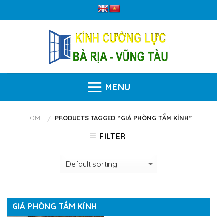
Skip
to
content
MENU
HOME
PRODUCTS TAGGED “GIÁ PHÒNG TẮM KÍNH”
/
FILTER
GIÁ PHÒNG TẮM KÍNH