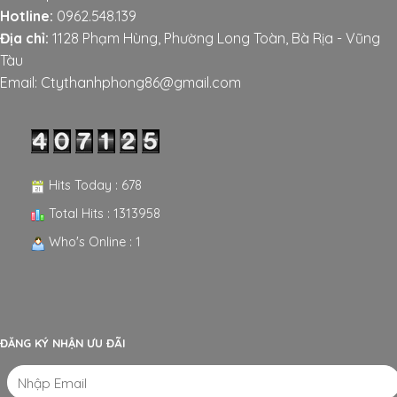
Hotline:
0962.548.139
Địa chỉ:
1128 Phạm Hùng, Phường Long Toàn, Bà Rịa - Vũng
Tàu
Email: Ctythanhphong86@gmail.com
Hits Today : 678
Total Hits : 1313958
Who's Online : 1
ĐĂNG KÝ NHẬN ƯU ĐÃI