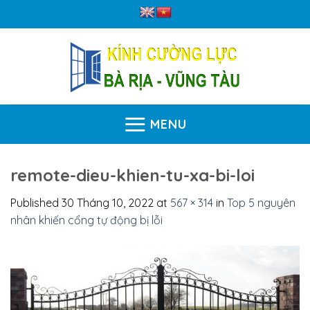
Skip
to
content
MENU
remote-dieu-khien-tu-xa-bi-loi
Published
30 Tháng 10, 2022
at
567 × 314
in
Top 5 nguyên
nhân khiến cổng tự động bị lỗi