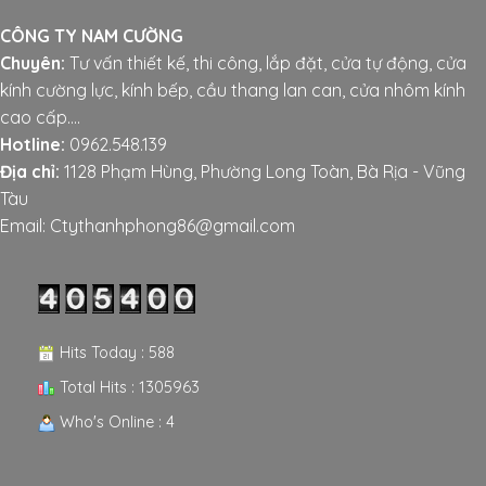
CÔNG TY NAM CƯỜNG
Chuyên:
Tư vấn thiết kế, thi công, lắp đặt, cửa tự động, cửa
kính cường lực, kính bếp, cầu thang lan can, cửa nhôm kính
cao cấp....
Hotline:
0962.548.139
Địa chỉ:
1128 Phạm Hùng, Phường Long Toàn, Bà Rịa - Vũng
Tàu
Email: Ctythanhphong86@gmail.com
Hits Today : 588
Total Hits : 1305963
Who's Online : 4