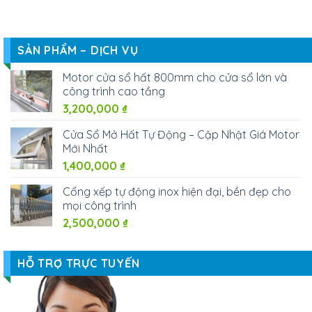
SẢN PHẨM – DỊCH VỤ
Motor cửa sổ hất 800mm cho cửa sổ lớn và
công trình cao tầng
3,200,000
₫
Cửa Sổ Mở Hất Tự Động – Cập Nhật Giá Motor
Mới Nhất
1,400,000
₫
Cổng xếp tự động inox hiện đại, bền đẹp cho
mọi công trình
2,500,000
₫
HỖ TRỢ TRỰC TUYẾN