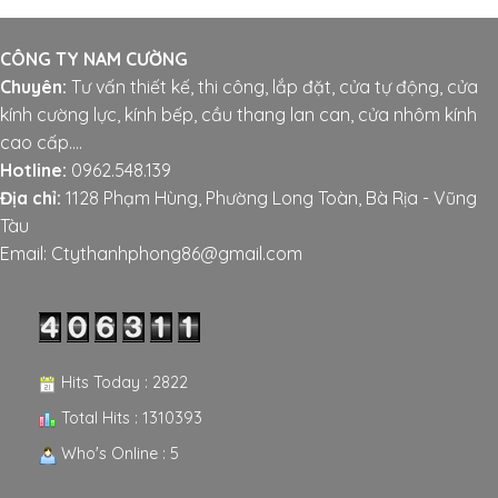
CÔNG TY NAM CƯỜNG
Chuyên:
Tư vấn thiết kế, thi công, lắp đặt, cửa tự động, cửa
kính cường lực, kính bếp, cầu thang lan can, cửa nhôm kính
cao cấp....
Hotline:
0962.548.139
Địa chỉ:
1128 Phạm Hùng, Phường Long Toàn, Bà Rịa - Vũng
Tàu
Email: Ctythanhphong86@gmail.com
Hits Today : 2822
Total Hits : 1310393
Who's Online : 5