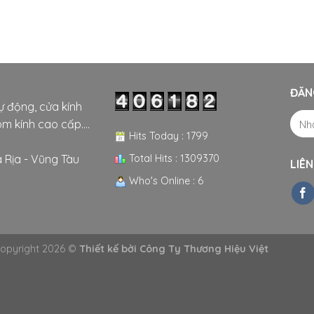
ĐĂN
tự động, cửa kính
m kính cao cấp....
Hits Today : 1799
Total Hits : 1309370
 Rịa - Vũng Tàu
LIÊN
Who's Online : 6
opyright 2026 ©
Thiết kế bởi
Công Ty Thương Hiệu Việt