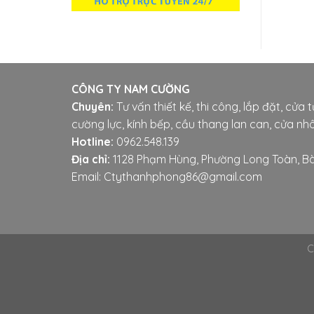
CÔNG TY NAM CƯỜNG
Chuyên:
Tư vấn thiết kế, thi công, lắp đặt, cửa 
cường lực, kính bếp, cầu thang lan can, cửa nhô
Hotline:
0962.548.139
Địa chỉ:
1128 Phạm Hùng, Phường Long Toàn, Bà
Email: Ctythanhphong86@gmail.com
C