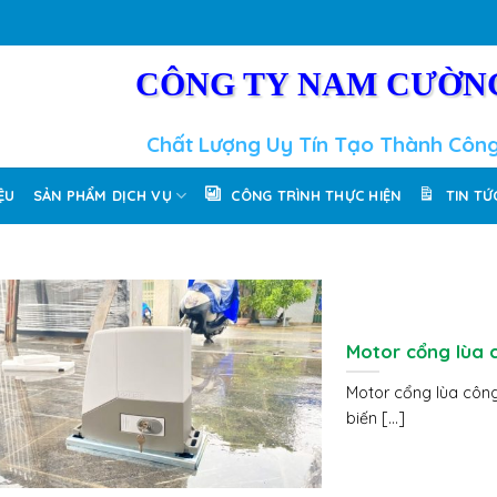
CÔNG TY NAM CƯỜN
Chất Lượng Uy Tín Tạo Thành Côn
IỆU
SẢN PHẨM DỊCH VỤ
CÔNG TRÌNH THỰC HIỆN
TIN TỨ
Motor cổng lùa c
Motor cổng lùa công
biến [...]