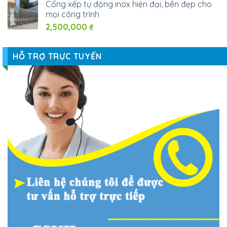
Cổng xếp tự động inox hiện đại, bền đẹp cho
mọi công trình
2,500,000
₫
HỖ TRỢ TRỰC TUYẾN