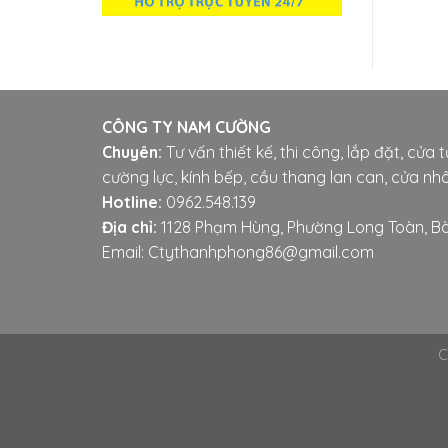
CÔNG TY NAM CƯỜNG
Chuyên:
Tư vấn thiết kế, thi công, lắp đặt, cửa 
cường lực, kính bếp, cầu thang lan can, cửa nhô
Hotline:
0962.548.139
Địa chỉ:
1128 Phạm Hùng, Phường Long Toàn, Bà
Email: Ctythanhphong86@gmail.com
C