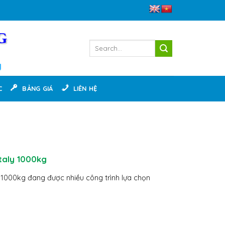
G
g
C
BẢNG GIÁ
LIÊN HỆ
taly 1000kg
y 1000kg đang được nhiều công trình lựa chọn