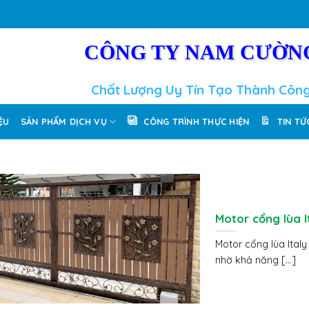
CÔNG TY NAM CƯỜN
Chất Lượng Uy Tín Tạo Thành Côn
IỆU
SẢN PHẨM DỊCH VỤ
CÔNG TRÌNH THỰC HIỆN
TIN TỨ
Motor cổng lùa I
Motor cổng lùa Ital
nhờ khả năng [...]