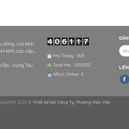
ĐĂN
tự động, cửa kính
m kính cao cấp....
Hits Today : 1631
Total Hits : 1309202
 Rịa - Vũng Tàu
LIÊN
Who's Online : 6
opyright 2026 ©
Thiết kế bởi
Công Ty Thương Hiệu Việt