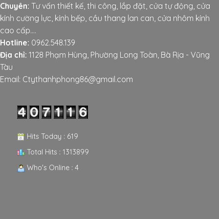
Chuyên:
Tư vấn thiết kế, thi công, lắp đặt, cửa tự động, cửa
kính cường lực, kính bếp, cầu thang lan can, cửa nhôm kính
cao cấp....
Hotline:
0962.548.139
Địa chỉ:
1128 Phạm Hùng, Phường Long Toàn, Bà Rịa - Vũng
Tàu
Email: Ctythanhphong86@gmail.com
Hits Today : 619
Total Hits : 1313899
Who's Online : 4