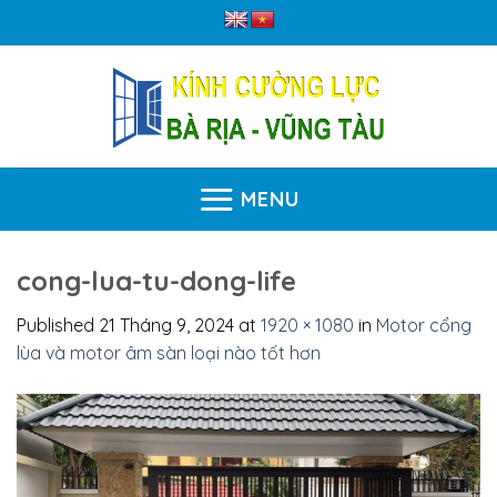
Skip
to
content
MENU
cong-lua-tu-dong-life
Published
21 Tháng 9, 2024
at
1920 × 1080
in
Motor cổng
lùa và motor âm sàn loại nào tốt hơn