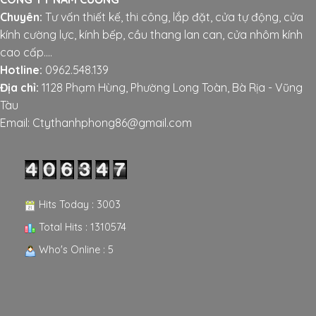
Chuyên:
Tư vấn thiết kế, thi công, lắp đặt, cửa tự động, cửa
kính cường lực, kính bếp, cầu thang lan can, cửa nhôm kính
cao cấp....
Hotline:
0962.548.139
Địa chỉ:
1128 Phạm Hùng, Phường Long Toàn, Bà Rịa - Vũng
Tàu
Email: Ctythanhphong86@gmail.com
Hits Today : 3003
Total Hits : 1310574
Who's Online : 5