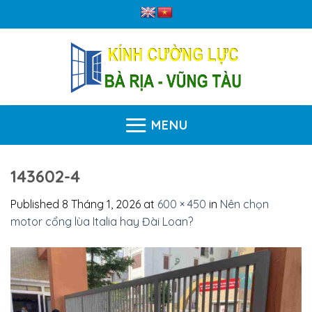
Skip
to
content
MENU
143602-4
Published
8 Tháng 1, 2026
at
600 × 450
in
Nên chọn
motor cổng lùa Italia hay Đài Loan?