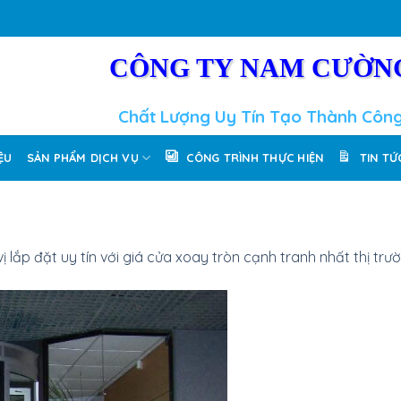
CÔNG TY NAM CƯỜN
Chất Lượng Uy Tín Tạo Thành Côn
IỆU
SẢN PHẨM DỊCH VỤ
CÔNG TRÌNH THỰC HIỆN
TIN TỨ
ị lắp đặt uy tín với giá cửa xoay tròn cạnh tranh nhất thị trư