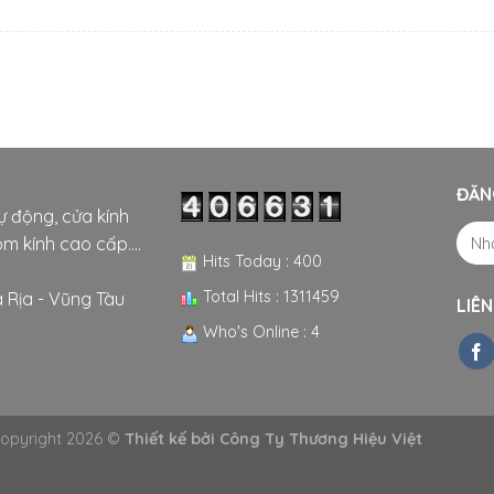
ĐĂN
tự động, cửa kính
m kính cao cấp....
Hits Today : 400
Total Hits : 1311459
 Rịa - Vũng Tàu
LIÊN
Who's Online : 4
opyright 2026 ©
Thiết kế bởi
Công Ty Thương Hiệu Việt