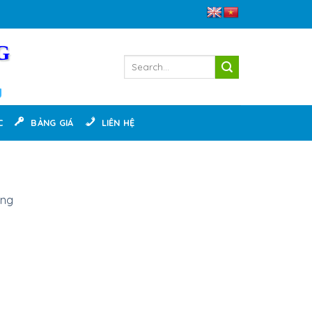
G
g
C
BẢNG GIÁ
LIÊN HỆ
ờng