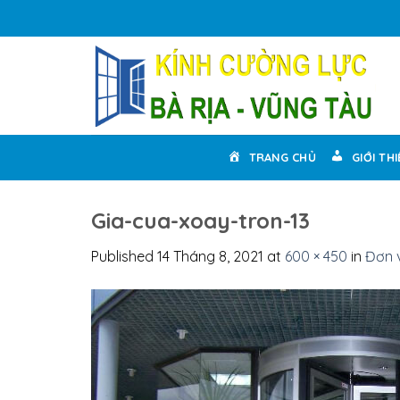
Skip
to
content
TRANG CHỦ
GIỚI TH
Gia-cua-xoay-tron-13
Published
14 Tháng 8, 2021
at
600 × 450
in
Đơn v