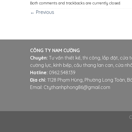
Both comments and trackbacks are currently closed.
←
Previous
CÔNG TY NAM CƯỜNG
Chuyên:
Tư vấn thiết kế, thi công, lắp đặt, cửa 
cường lực, kính bếp, cầu thang lan can, cửa nhô
Hotline:
0962.548.139
Địa chỉ:
1128 Phạm Hùng, Phường Long Toàn, Bà
Email: Ctythanhphong86@gmail.com
C