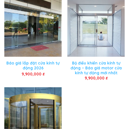
Báo giá lắp đặt cửa kính tự
Bộ điều khiển cửa kính tự
động 2026
động – Báo giá motor cửa
kính tự động mới nhất
9,900,000
₫
9,900,000
₫