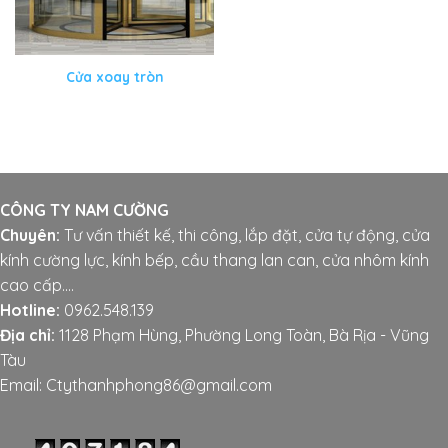
Cửa xoay tròn
CÔNG TY NAM CƯỜNG
Chuyên:
Tư vấn thiết kế, thi công, lắp đặt, cửa tự động, cửa
kính cường lực, kính bếp, cầu thang lan can, cửa nhôm kính
cao cấp....
Hotline:
0962.548.139
Địa chỉ:
1128 Phạm Hùng, Phường Long Toàn, Bà Rịa - Vũng
Tàu
Email: Ctythanhphong86@gmail.com