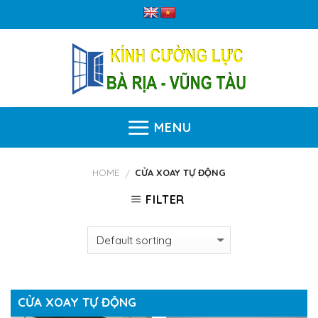
Skip
to
content
MENU
HOME
CỬA XOAY TỰ ĐỘNG
/
FILTER
CỬA XOAY TỰ ĐỘNG