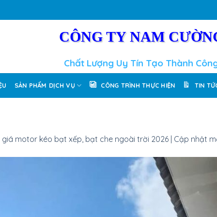
CÔNG TY NAM CƯỜN
Chất Lượng Uy Tín Tạo Thành Côn
IỆU
SẢN PHẨM DỊCH VỤ
CÔNG TRÌNH THỰC HIỆN
TIN TỨ
 giá motor kéo bạt xếp, bạt che ngoài trời 2026 | Cập nhật m