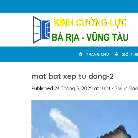
Skip
to
content
TRANG CHỦ
GIỚI TH
mat bat xep tu dong-2
Published
24 Tháng 5, 2025
at
1024 × 768
in
Báo