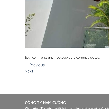
Both comments and trackbacks are currently closed.
←
Previous
Next
→
CÔNG TY NAM CƯỜNG
Chuyên:
Tư vấn thiết kế, thi công, lắp đặt, cửa 