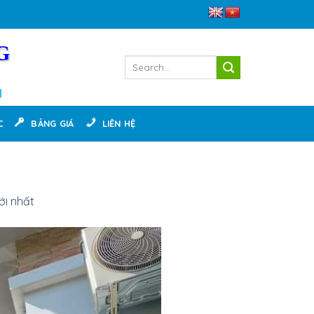
G
g
C
BẢNG GIÁ
LIÊN HỆ
ới nhất