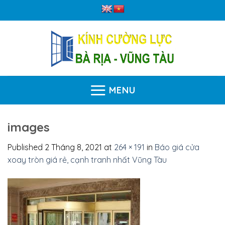
Skip
to
content
MENU
images
Published
2 Tháng 8, 2021
at
264 × 191
in
Báo giá cửa
xoay tròn giá rẻ, cạnh tranh nhất Vũng Tàu