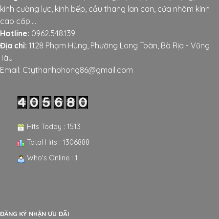
kính cường lực, kính bếp, cầu thang lan can, cửa nhôm kính
cao cấp....
Hotline:
0962.548.139
Địa chỉ:
1128 Phạm Hùng, Phường Long Toàn, Bà Rịa - Vũng
Tàu
Email: Ctythanhphong86@gmail.com
Hits Today : 1513
Total Hits : 1306888
Who's Online : 1
ĐĂNG KÝ NHẬN ƯU ĐÃI