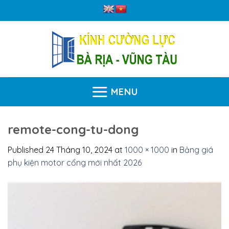
Skip
to
content
MENU
remote-cong-tu-dong
Published
24 Tháng 10, 2024
at
1000 × 1000
in
Bảng giá
phụ kiện motor cổng mới nhất 2026