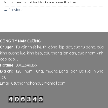
Both comments and trackbacks are currently closed.
←
Previous
CÔNG TY NAM CƯỜNG
Chuyên:
Tư vấn thiết kế, thi công, lắp đặt, cửa tự động, cửa
kính cường lực, kính bếp, cầu thang lan can, cửa nhôm kính
cao cấp....
Hotline:
0962.548.139
Địa chỉ:
1128 Phạm Hùng, Phường Long Toàn, Bà Rịa - Vũng
Tàu
Email: Ctythanhphong86@gmail.com