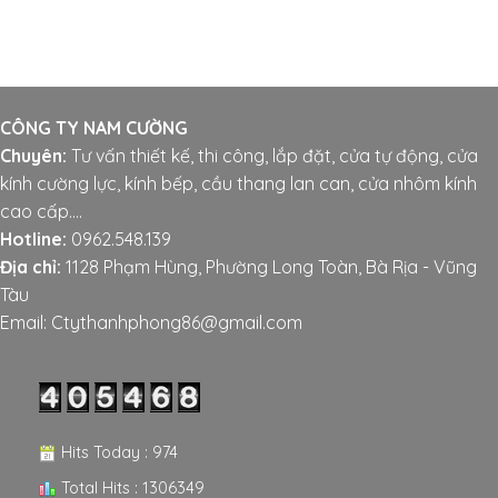
CÔNG TY NAM CƯỜNG
Chuyên:
Tư vấn thiết kế, thi công, lắp đặt, cửa tự động, cửa
kính cường lực, kính bếp, cầu thang lan can, cửa nhôm kính
cao cấp....
Hotline:
0962.548.139
Địa chỉ:
1128 Phạm Hùng, Phường Long Toàn, Bà Rịa - Vũng
Tàu
Email: Ctythanhphong86@gmail.com
Hits Today : 974
Total Hits : 1306349