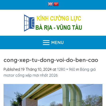
Skip
to
content
MENU
cong-xep-tu-dong-voi-do-ben-cao
Published
19 Tháng 10, 2024
at
1280 × 960
in
Bảng giá
motor cổng xếp mới nhất 2026