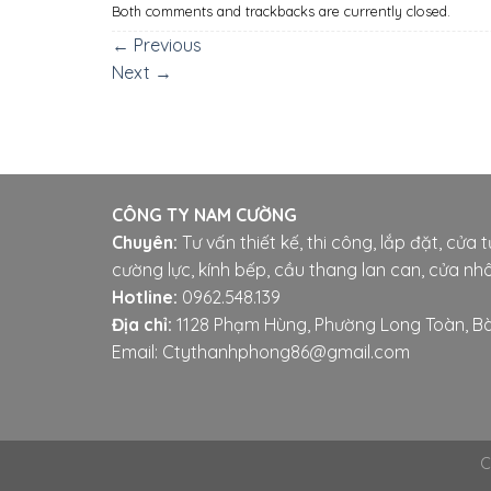
Both comments and trackbacks are currently closed.
←
Previous
Next
→
CÔNG TY NAM CƯỜNG
Chuyên:
Tư vấn thiết kế, thi công, lắp đặt, cửa 
cường lực, kính bếp, cầu thang lan can, cửa nhô
Hotline:
0962.548.139
Địa chỉ:
1128 Phạm Hùng, Phường Long Toàn, Bà
Email: Ctythanhphong86@gmail.com
C