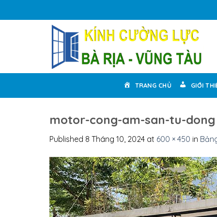
Skip
to
content
TRANG CHỦ
GIỚI TH
motor-cong-am-san-tu-dong
Published
8 Tháng 10, 2024
at
600 × 450
in
Bảng