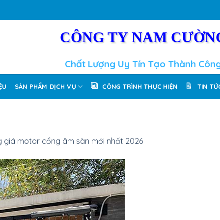
CÔNG TY NAM CƯỜN
Chất Lượng Uy Tín Tạo Thành Côn
IỆU
SẢN PHẨM DỊCH VỤ
CÔNG TRÌNH THỰC HIỆN
TIN TỨ
 giá motor cổng âm sàn mới nhất 2026