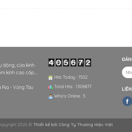
ĐĂN
tự động, cửa kính
m kính cao cấp....
Hits Today : 1502
Total Hits : 1306877
 Rịa - Vũng Tàu
LIÊN
Who's Online : 5
opyright 2026 ©
Thiết kế bởi
Công Ty Thương Hiệu Việt