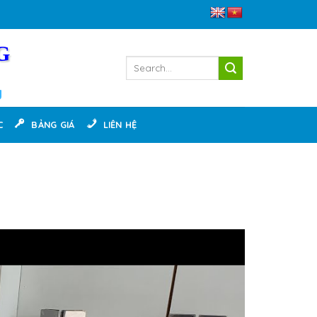
G
g
C
BẢNG GIÁ
LIÊN HỆ