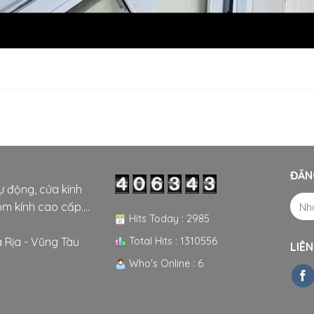
ĐĂN
tự động, cửa kính
m kính cao cấp....
Hits Today : 2985
Total Hits : 1310556
 Rịa - Vũng Tàu
LIÊN
Who's Online : 6