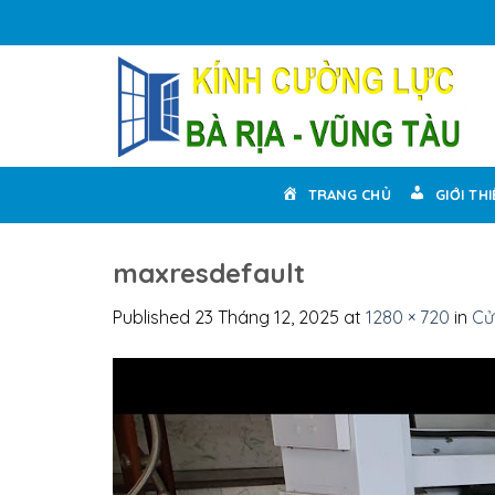
Skip
to
content
TRANG CHỦ
GIỚI TH
maxresdefault
Published
23 Tháng 12, 2025
at
1280 × 720
in
Cử