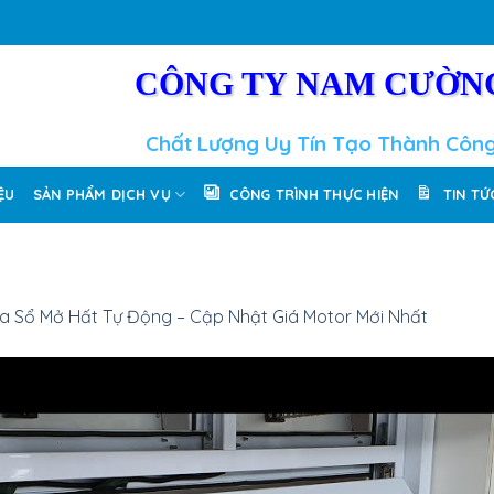
CÔNG TY NAM CƯỜN
Chất Lượng Uy Tín Tạo Thành Côn
IỆU
SẢN PHẨM DỊCH VỤ
CÔNG TRÌNH THỰC HIỆN
TIN TỨ
a Sổ Mở Hất Tự Động – Cập Nhật Giá Motor Mới Nhất