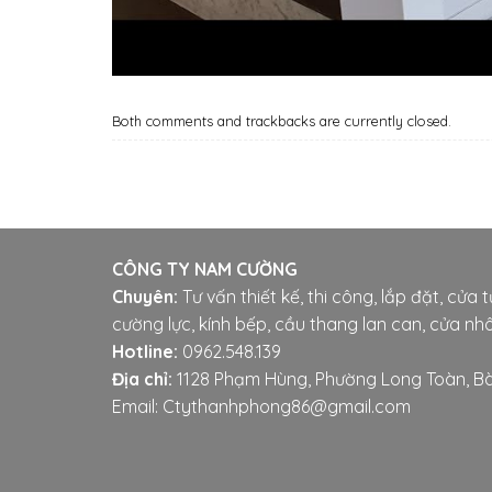
Both comments and trackbacks are currently closed.
CÔNG TY NAM CƯỜNG
Chuyên:
Tư vấn thiết kế, thi công, lắp đặt, cửa 
cường lực, kính bếp, cầu thang lan can, cửa nhô
Hotline:
0962.548.139
Địa chỉ:
1128 Phạm Hùng, Phường Long Toàn, Bà
Email: Ctythanhphong86@gmail.com