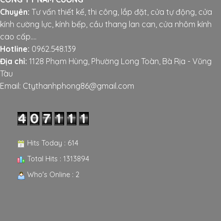
Chuyên:
Tư vấn thiết kế, thi công, lắp đặt, cửa tự động, cửa
kính cường lực, kính bếp, cầu thang lan can, cửa nhôm kính
cao cấp....
Hotline:
0962.548.139
Địa chỉ:
1128 Phạm Hùng, Phường Long Toàn, Bà Rịa - Vũng
Tàu
Email: Ctythanhphong86@gmail.com
Hits Today : 614
Total Hits : 1313894
Who's Online : 2