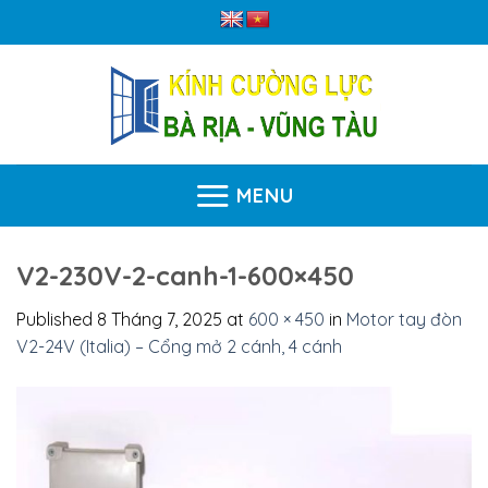
Skip
to
content
MENU
V2-230V-2-canh-1-600×450
Published
8 Tháng 7, 2025
at
600 × 450
in
Motor tay đòn
V2-24V (Italia) – Cổng mở 2 cánh, 4 cánh