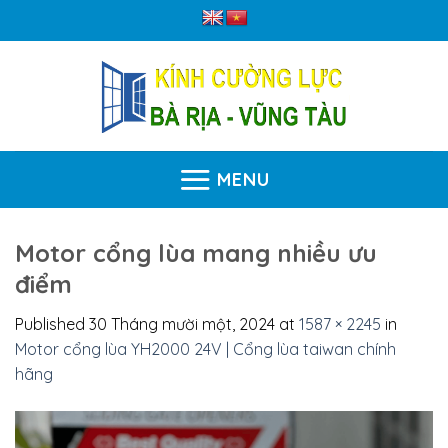
Skip
to
content
MENU
Motor cổng lùa mang nhiều ưu
điểm
Published
30 Tháng mười một, 2024
at
1587 × 2245
in
Motor cổng lùa YH2000 24V | Cổng lùa taiwan chính
hãng