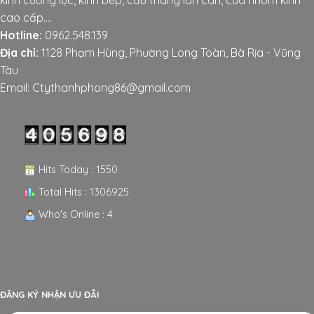
kính cường lực, kính bếp, cầu thang lan can, cửa nhôm kính
cao cấp....
Hotline:
0962.548.139
Địa chỉ:
1128 Phạm Hùng, Phường Long Toàn, Bà Rịa - Vũng
Tàu
Email: Ctythanhphong86@gmail.com
Hits Today : 1550
Total Hits : 1306925
Who's Online : 4
ĐĂNG KÝ NHẬN ƯU ĐÃI