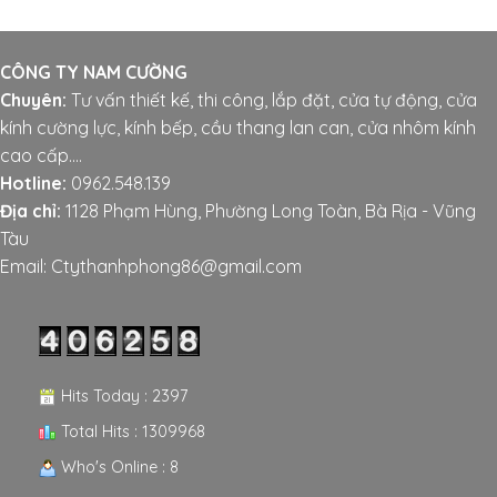
CÔNG TY NAM CƯỜNG
Chuyên:
Tư vấn thiết kế, thi công, lắp đặt, cửa tự động, cửa
kính cường lực, kính bếp, cầu thang lan can, cửa nhôm kính
cao cấp....
Hotline:
0962.548.139
Địa chỉ:
1128 Phạm Hùng, Phường Long Toàn, Bà Rịa - Vũng
Tàu
Email: Ctythanhphong86@gmail.com
Hits Today : 2397
Total Hits : 1309968
Who's Online : 8