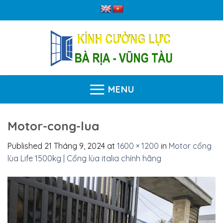
Skip
to
content
MENU
Motor-cong-lua
Published
21 Tháng 9, 2024
at
1600 × 1200
in
Motor cổng
lùa Life 1500kg | Cổng lùa italia chính hãng