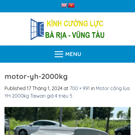
Skip
to
content
MENU
motor-yh-2000kg
Published
17 Tháng 1, 2024
at
700 × 991
in
Motor cổng lùa
YH 2000kg Taiwan giá 4 triệu 5