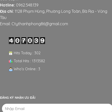
Hotline:
0962.548.139
Địa chỉ:
1128 Phạm Hùng, Phường Long Toàn, Bà Rịa - Vũng
Tàu
Email: Ctythanhphong86@gmail.com
Hits Today : 302
Total Hits : 1313582
Who's Online : 3
ĐĂNG KÝ NHẬN ƯU ĐÃI