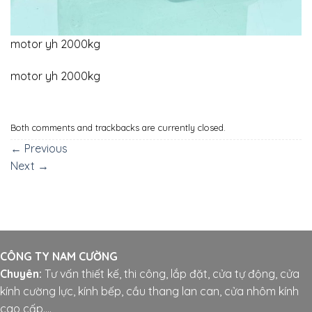
motor yh 2000kg
motor yh 2000kg
Both comments and trackbacks are currently closed.
←
Previous
Next
→
CÔNG TY NAM CƯỜNG
Chuyên:
Tư vấn thiết kế, thi công, lắp đặt, cửa tự động, cửa
kính cường lực, kính bếp, cầu thang lan can, cửa nhôm kính
cao cấp....