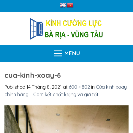
Skip
to
content
MENU
cua-kinh-xoay-6
Published
14 Tháng 8, 2021
at
600 × 802
in
Cửa kính xoay
chính hãng – Cam kết chất lượng và giá tốt